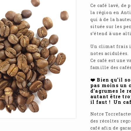
Ce café lavé, de
la région en Ant
qui à de la haute
située sur les p
s’étend à une alt
Un climat frais 
notes acidulées.
Ce café est une 
famille des café
❤️ Bien qu’il s
pas moins un c
d’agrumes le r
autant être tro
il faut ! Un ca
Notre Torrefacteu
des récoltes reg
café afin de gara