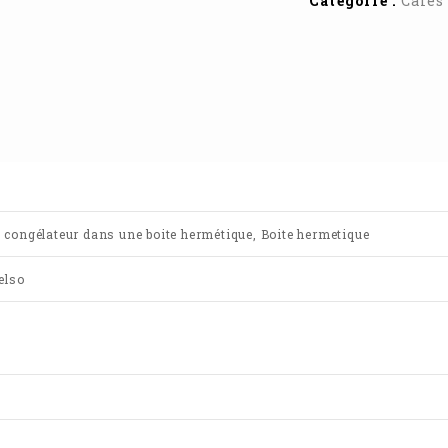
Catégorie :
Cafés
Au congélateur dans une boite hermétique, Boite hermetique
elso