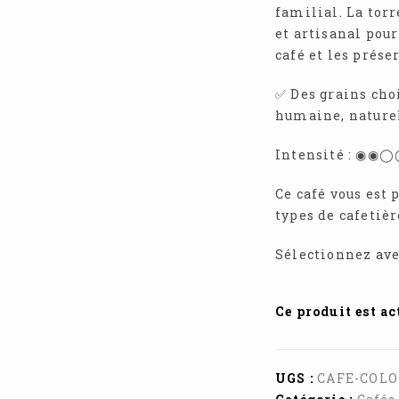
familial. La torr
et artisanal pou
café et les prése
✅ Des grains cho
humaine, naturel
Intensité : ◉◉
Ce café vous est 
types de cafetièr
Sélectionnez ave
Ce produit est a
UGS :
CAFE-COL