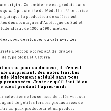
 pure origine Colombienne est produit dans
ioquia, à proximité de Médellin. Une cerise
ur puisque la production de caféier est
entes des montagnes d’Amérique du Sud et
itude allant de 1300 à 1900 mètres.
idéal pour developper un café avec des
variété Bourbon provenant de grande
s de type Moka et Caturra
oit connu pour sa douceur, il n’en est
afé surprenant. Ses notes fraîches
ende légèrement acidulé sans pour
p prononcées. Juste ce qu’il faut là ou
fé idéal pendant l’après-midi !
r sélectionne les cerises de cafés vert sur
roupant de petites fermes productrices de
ntir un prix producteur et un produit