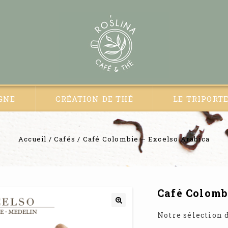
GNE
CRÉATION DE THÉ
LE TRIPORT
Accueil
/
Cafés
/
Café Colombie – Excelso Arabica
Café Colomb
🔍
Notre sélection 