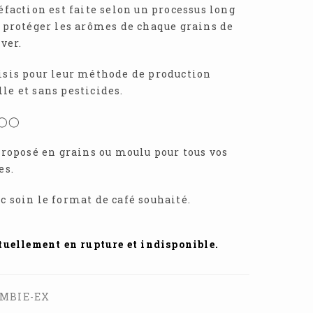
éfaction est faite selon un processus long
r protéger les arômes de chaque grains de
rver.
isis pour leur méthode de production
le et sans pesticides.
◯◯◯
proposé en grains ou moulu pour tous vos
es.
c soin le format de café souhaité.
ctuellement en rupture et indisponible.
OMBIE-EX