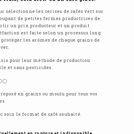
r sélectionne les cerises de cafés vert sur
roupant de petites fermes productrices de
ntir un prix producteur et un produit
éfaction est faite selon un processus long
r protéger les arômes de chaque grains de
rver.
isis pour leur méthode de production
le et sans pesticides.
◉◯◯
proposé en grains ou moulu pour tous vos
es.
c soin le format de café souhaité.
ctuellement en rupture et indisponible.