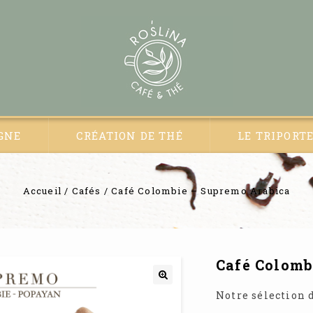
GNE
CRÉATION DE THÉ
LE TRIPORT
Accueil
/
Cafés
/
Café Colombie – Supremo Arabica
Café Colomb
🔍
Notre sélection 