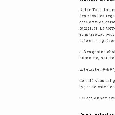
Notre Torrefacteu
des récoltes reg
café afin de gara
familial. La torr
et artisanal pou
café et les prése
✅ Des grains cho
humaine, naturel
Intensité : ◉◉
Ce café vous est 
types de cafetièr
Sélectionnez ave
Ce produit est a