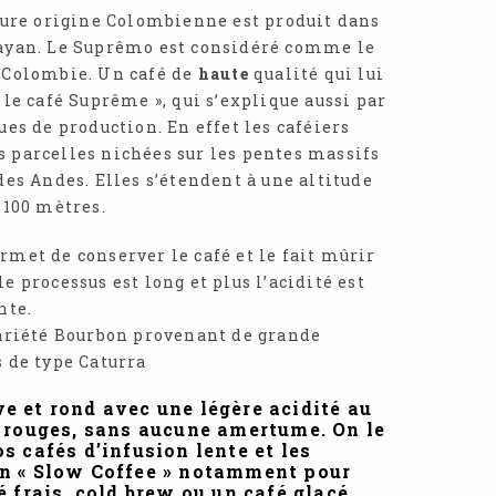
Arabica
 pure origine Colombienne est produit dans
payan. Le Suprêmo est considéré comme le
 Colombie. Un café de
haute
qualité qui lui
le café Suprême », qui s’explique aussi par
ues de production. En effet les caféiers
 parcelles nichées sur les pentes massifs
des Andes. Elles s’étendent à une altitude
2100 mètres.
rmet de conserver le café et le fait mûrir
e processus est long et plus l’acidité est
nte.
variété Bourbon provenant de grande
s de type Caturra
ve et rond avec une légère acidité au
s rouges, sans aucune amertume. On le
s cafés d’infusion lente et les
n « Slow Coffee » notamment pour
é frais, cold brew ou un café glacé.