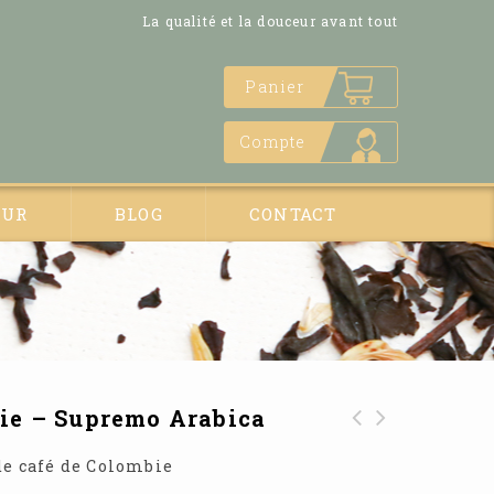
La qualité et la douceur avant tout
Panier
Compte
EUR
BLOG
CONTACT
ie – Supremo Arabica
Café Ethiopie
Café Colombie -
de café de Colombie
Yirgacheffe
Excelso Arabica