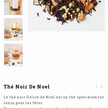
Thé Noir De Noel
Coffrets Gourmands
Infusion Rooibos
Le thé noir Délice de Noël est un thé spécialement
spécial "Douceurs"
de Noel
conçu pour les fêtes.