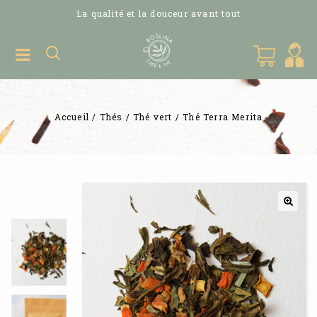
La qualité et la douceur avant tout
Accueil
/
Thés
/
Thé vert
/
Thé Terra Merita
🔍