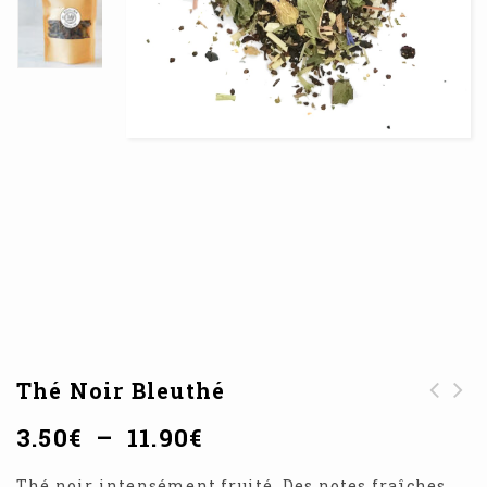
Thé Noir Bleuthé
Thé Fontaine de
3.50
€
–
11.90
€
Jouvence
Thé noir intensément fruité. Des notes fraîches