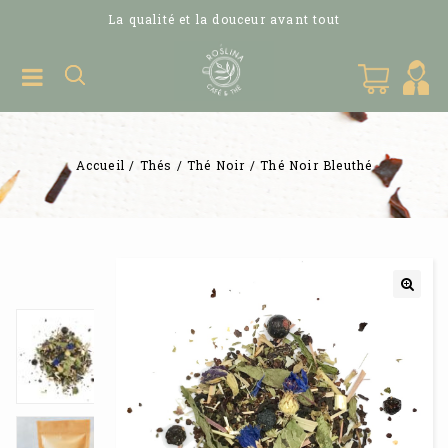
La qualité et la douceur avant tout
Accueil
/
Thés
/
Thé Noir
/
Thé Noir Bleuthé
🔍