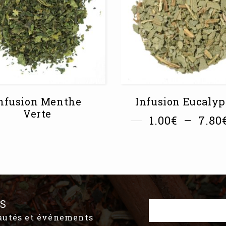
nfusion Menthe
Infusion Eucalyp
Verte
1.00
€
–
7.80
S
eautés et événements