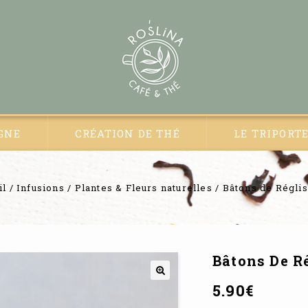
GNE
CRÉATION DE THÉ
LE TRIPORT
il
/
Infusions
/
Plantes & Fleurs naturelles
/
Bâtons de Réglis
Bâtons De R
5.90
€
🔍