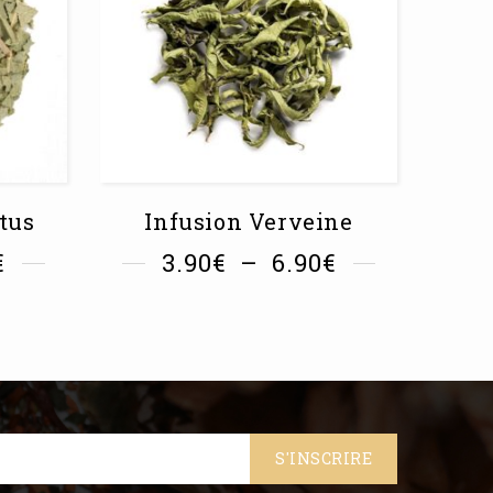
tus
Infusion Verveine
Ca
€
3.90
€
–
6.90
€