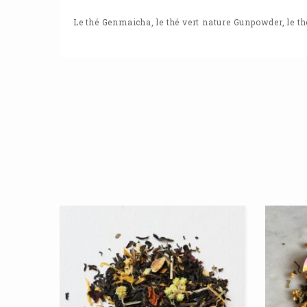
Le thé Genmaicha
,
le thé vert nature Gunpowder
,
le t