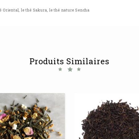
hé Oriental
,
le thé Sakura
,
le thé nature Sencha
Produits Similaires