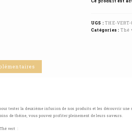
Ce produit est a
UGS :
THE-VERT
Catégories :
Thé 
plémentaires
n pour tester la deuxième infusion de nos produits et les découvrir un
oins de théine, vous pouvez profiter pleinement de leurs saveurs.
Thé vert
: