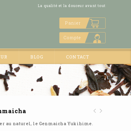
La qualité et la douceur avant tout
Panier
Compte
EUR
BLOG
CONTACT
enmaicha
Thé vert Gunpowder
ter au naturel, le Genmaicha Yukihime.
Temple of Heaven