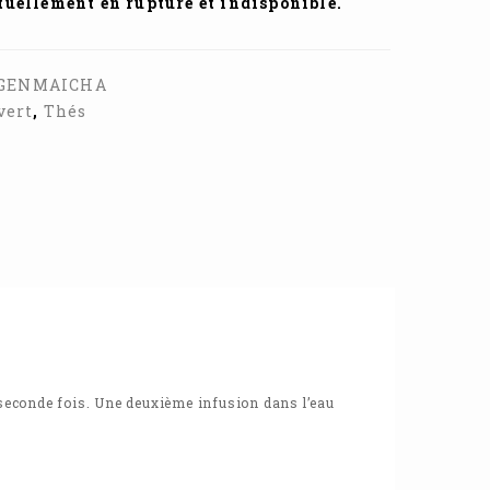
ctuellement en rupture et indisponible.
-GENMAICHA
vert
,
Thés
e seconde fois. Une deuxième infusion dans l’eau