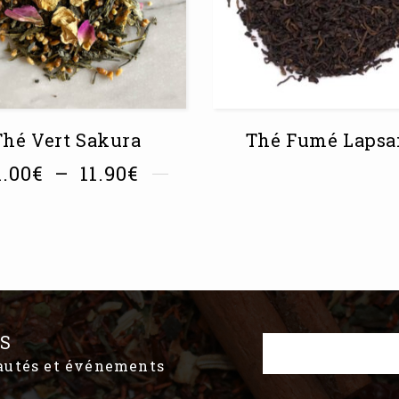
Thé Vert Sakura
Thé Fumé Lapsa
1.00
€
–
11.90
€
S
eautés et événements