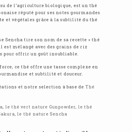
u de l’agriculture biologique, est un thé
aponaise réputé pour ses notes gourmandes
 et végétales grâce à la subtilité du thé
se Sencha tire son nom de sa recette « thé
 il est mélangé avec des grains de riz
és pour offrir un goût inoubliable.
force, ce thé offre une tasse complexe en
ourmandise et subtilité et douceur.
éations et notre selection à base de
Thé
ha
,
le thé vert nature Gunpowder
,
le thé
Sakura
,
le thé nature Sencha