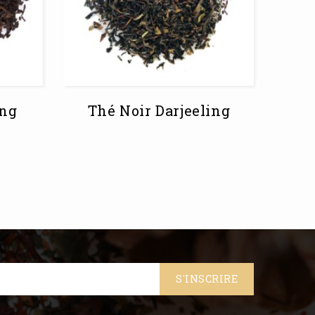
ng
Thé Noir Darjeeling
T