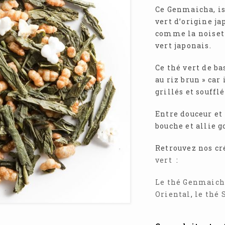
Ce Genmaicha, iss
vert d’origine j
comme la noisette
vert japonais.
Ce thé vert de ba
au riz brun » car
grillés et souffl
Entre douceur et 
bouche et allie g
Retrouvez nos cr
vert
:
Le thé Genmaic
Oriental
,
le thé 