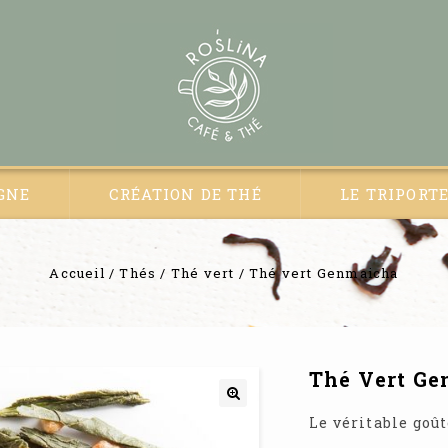
GNE
CRÉATION DE THÉ
LE TRIPORT
Accueil
/
Thés
/
Thé vert
/
Thé vert Genmaicha
Thé Vert G
🔍
Le véritable goû