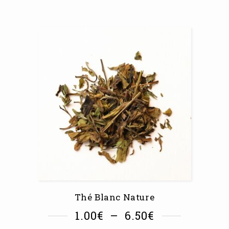
Thé Blanc Nature
1.00
€
–
6.50
€